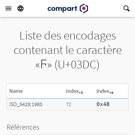
Liste des encodages
contenant le caractère
«Ϝ» (U+03DC)
Name
Index₁₀
Index₁₆
ISO_5428:1980
72
0x48
Références