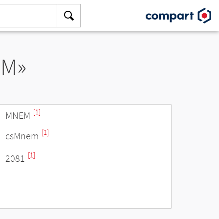
EM»
[1]
MNEM
[1]
csMnem
[1]
2081