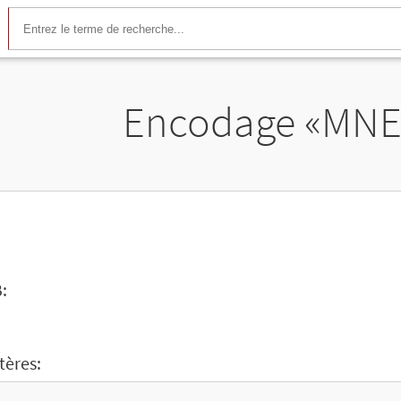
Encodage «MN
:
tères: