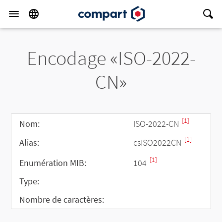
Encodage «ISO-2022-
CN»
[1]
Nom:
ISO-2022-CN
[1]
Alias:
csISO2022CN
[1]
Enumération MIB:
104
Type:
Nombre de caractères: