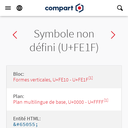
Symbole non
Previous char
Ne
défini (U+FE1F)
Bloc:
[1]
Formes verticales, U+FE10 - U+FE1F
Plan:
[1]
Plan multilingue de base, U+0000 - U+FFFF
Entité HTML:
&#65055;