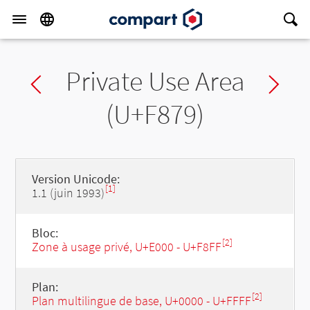
Private Use Area
Previous char
Ne
(U+F879)
Version Unicode:
[1]
1.1 (juin 1993)
Bloc:
[2]
Zone à usage privé, U+E000 - U+F8FF
Plan:
[2]
Plan multilingue de base, U+0000 - U+FFFF