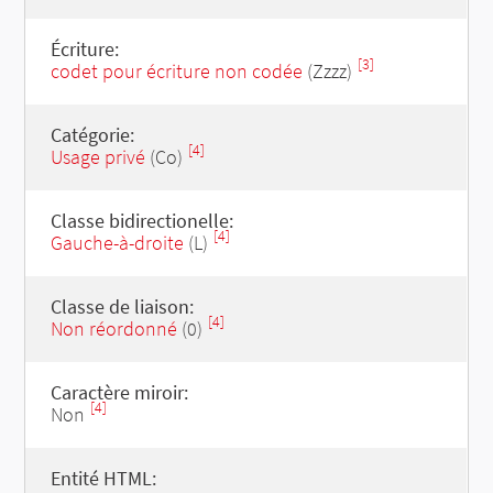
Écriture:
[3]
codet pour écriture non codée
(Zzzz)
Catégorie:
[4]
Usage privé
(Co)
Classe bidirectionelle:
[4]
Gauche-à-droite
(L)
Classe de liaison:
[4]
Non réordonné
(0)
Caractère miroir:
[4]
Non
Entité HTML: