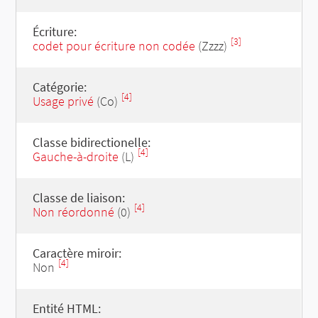
Écriture:
[3]
codet pour écriture non codée
(Zzzz)
Catégorie:
[4]
Usage privé
(Co)
Classe bidirectionelle:
[4]
Gauche-à-droite
(L)
Classe de liaison:
[4]
Non réordonné
(0)
Caractère miroir:
[4]
Non
Entité HTML: