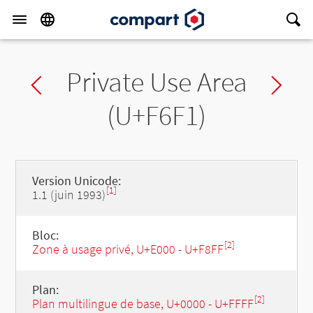
Private Use Area
Previous char
Ne
(U+F6F1)
Version Unicode:
[1]
1.1 (juin 1993)
Bloc:
[2]
Zone à usage privé, U+E000 - U+F8FF
Plan:
[2]
Plan multilingue de base, U+0000 - U+FFFF