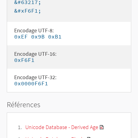
&#63217;
&#xF6F1;
Encodage UTF-8:
0xEF 0x9B 0xB1
Encodage UTF-16:
0xF6F1
Encodage UTF-32:
0x0000F6F1
Références
Unicode Database - Derived Age