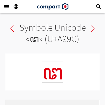
Symbole Unicode
Previous char
Ne
«
ꦜ
» (U+A99C)
ꦜ