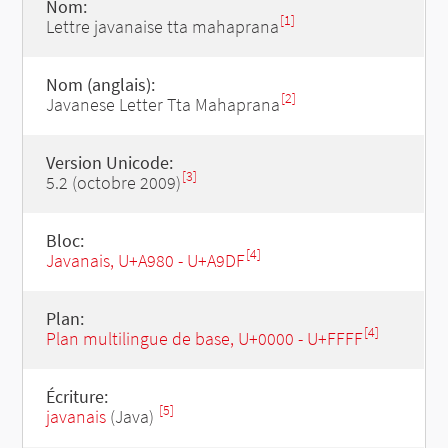
Nom:
[1]
Lettre javanaise tta mahaprana
Nom (anglais):
[2]
Javanese Letter Tta Mahaprana
Version Unicode:
[3]
5.2 (octobre 2009)
Bloc:
[4]
Javanais, U+A980 - U+A9DF
Plan:
[4]
Plan multilingue de base, U+0000 - U+FFFF
Écriture:
[5]
javanais
(Java)