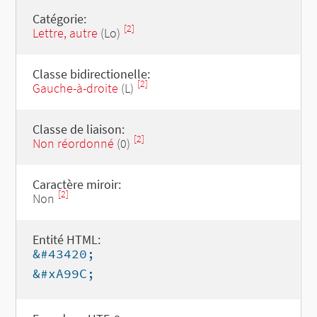
Catégorie:
[2]
Lettre, autre
(Lo)
Classe bidirectionelle:
[2]
Gauche-à-droite
(L)
Classe de liaison:
[2]
Non réordonné
(0)
Caractère miroir:
[2]
Non
Entité HTML:
&#43420;
&#xA99C;