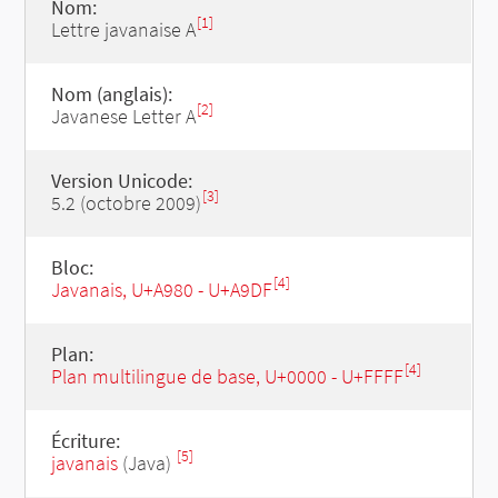
Nom:
[1]
Lettre javanaise A
Nom (anglais):
[2]
Javanese Letter A
Version Unicode:
[3]
5.2 (octobre 2009)
Bloc:
[4]
Javanais, U+A980 - U+A9DF
Plan:
[4]
Plan multilingue de base, U+0000 - U+FFFF
Écriture:
[5]
javanais
(Java)