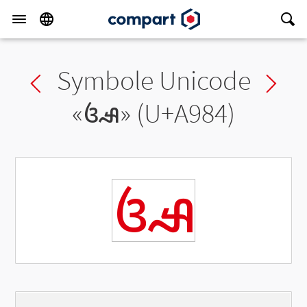
Symbole Unicode
Previous char
Ne
«
ꦄ
» (U+A984)
ꦄ