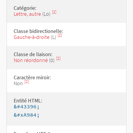
Catégorie:
[2]
Lettre, autre
(Lo)
Classe bidirectionelle:
[2]
Gauche-à-droite
(L)
Classe de liaison:
[2]
Non réordonné
(0)
Caractère miroir:
[2]
Non
Entité HTML:
&#43396;
&#xA984;