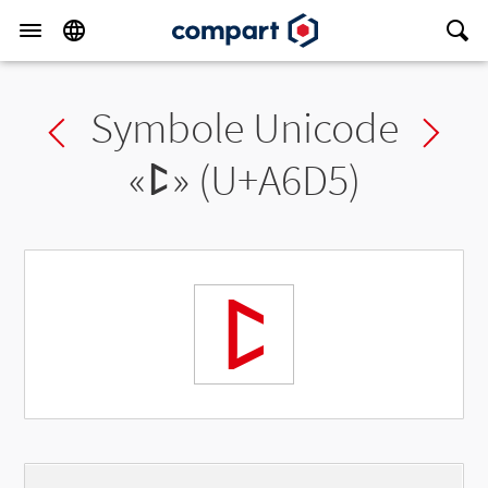
Symbole Unicode
Previous char
Ne
«
ꛕ
» (U+A6D5)
ꛕ