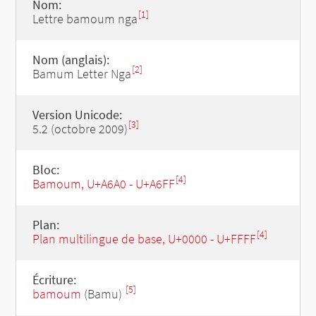
Nom:
[1]
Lettre bamoum nga
Nom (anglais):
[2]
Bamum Letter Nga
Version Unicode:
[3]
5.2 (octobre 2009)
Bloc:
[4]
Bamoum, U+A6A0 - U+A6FF
Plan:
[4]
Plan multilingue de base, U+0000 - U+FFFF
Écriture:
[5]
bamoum
(Bamu)