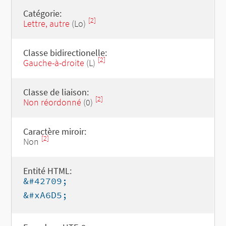
Catégorie:
[2]
Lettre, autre
(Lo)
Classe bidirectionelle:
[2]
Gauche-à-droite
(L)
Classe de liaison:
[2]
Non réordonné
(0)
Caractère miroir:
[2]
Non
Entité HTML:
&#42709;
&#xA6D5;