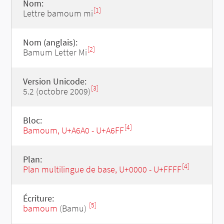
Nom:
[1]
Lettre bamoum mi
Nom (anglais):
[2]
Bamum Letter Mi
Version Unicode:
[3]
5.2 (octobre 2009)
Bloc:
[4]
Bamoum, U+A6A0 - U+A6FF
Plan:
[4]
Plan multilingue de base, U+0000 - U+FFFF
Écriture:
[5]
bamoum
(Bamu)