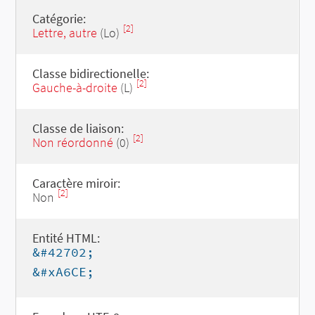
Catégorie:
[2]
Lettre, autre
(Lo)
Classe bidirectionelle:
[2]
Gauche-à-droite
(L)
Classe de liaison:
[2]
Non réordonné
(0)
Caractère miroir:
[2]
Non
Entité HTML:
&#42702;
&#xA6CE;