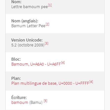
Nom:
[1]
Lettre bamoum pee
Nom (anglais):
[2]
Bamum Letter Pee
Version Unicode:
[3]
5.2 (octobre 2009)
Bloc:
[4]
Bamoum, U+A6A0 - U+A6FF
Plan:
[4]
Plan multilingue de base, U+0000 - U+FFFF
Écriture:
[5]
bamoum
(Bamu)