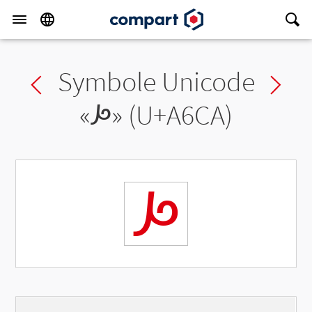
Symbole Unicode
Previous char
Ne
«
ꛊ
» (U+A6CA)
ꛊ