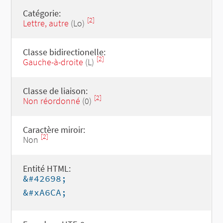
Catégorie:
[2]
Lettre, autre
(Lo)
Classe bidirectionelle:
[2]
Gauche-à-droite
(L)
Classe de liaison:
[2]
Non réordonné
(0)
Caractère miroir:
[2]
Non
Entité HTML:
&#42698;
&#xA6CA;