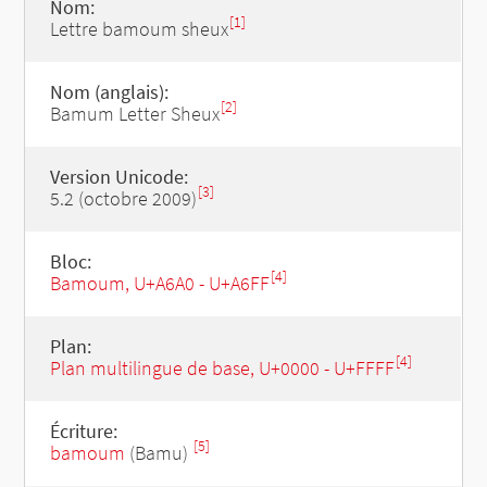
Nom:
[1]
Lettre bamoum sheux
Nom (anglais):
[2]
Bamum Letter Sheux
Version Unicode:
[3]
5.2 (octobre 2009)
Bloc:
[4]
Bamoum, U+A6A0 - U+A6FF
Plan:
[4]
Plan multilingue de base, U+0000 - U+FFFF
Écriture:
[5]
bamoum
(Bamu)