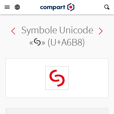
Symbole Unicode
Previous char
Ne
«
ꚸ
» (U+A6B8)
ꚸ