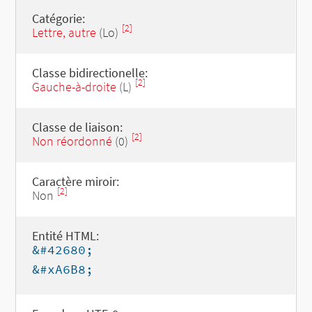
Catégorie:
[2]
Lettre, autre
(Lo)
Classe bidirectionelle:
[2]
Gauche-à-droite
(L)
Classe de liaison:
[2]
Non réordonné
(0)
Caractère miroir:
[2]
Non
Entité HTML:
&#42680;
&#xA6B8;