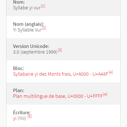
Nom:
[1]
Syllabe yi vur
Nom (anglais):
[2]
Yi Syllable Vur
Version Unicode:
[3]
3.0 (septembre 1999)
Bloc:
[4]
Syllabaire yi des Monts frais, U+A000 - U+A48F
Plan:
[4]
Plan multilingue de base, U+0000 - U+FFFF
Écriture:
[5]
yi
(Yiii)