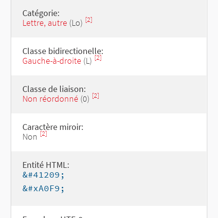
Catégorie:
[2]
Lettre, autre
(Lo)
Classe bidirectionelle:
[2]
Gauche-à-droite
(L)
Classe de liaison:
[2]
Non réordonné
(0)
Caractère miroir:
[2]
Non
Entité HTML:
&#41209;
&#xA0F9;