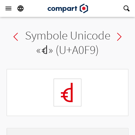
Symbole Unicode
Previous char
Ne
«
ꃹ
» (U+A0F9)
ꃹ