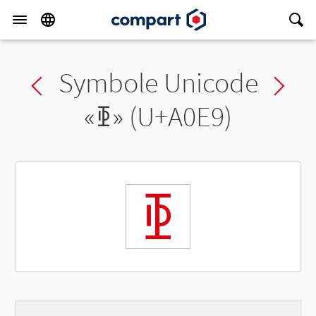
Symbole Unicode
Previous char
Ne
«
ꃩ
» (U+A0E9)
ꃩ