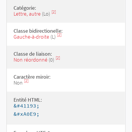
Catégorie:
[2]
Lettre, autre
(Lo)
Classe bidirectionelle:
[2]
Gauche-à-droite
(L)
Classe de liaison:
[2]
Non réordonné
(0)
Caractère miroir:
[2]
Non
Entité HTML:
&#41193;
&#xA0E9;