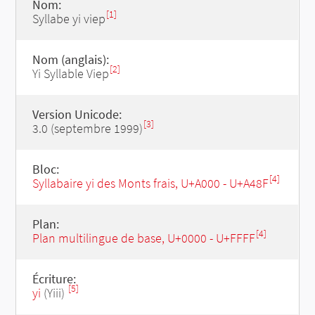
Nom:
[1]
Syllabe yi viep
Nom (anglais):
[2]
Yi Syllable Viep
Version Unicode:
[3]
3.0 (septembre 1999)
Bloc:
[4]
Syllabaire yi des Monts frais, U+A000 - U+A48F
Plan:
[4]
Plan multilingue de base, U+0000 - U+FFFF
Écriture:
[5]
yi
(Yiii)