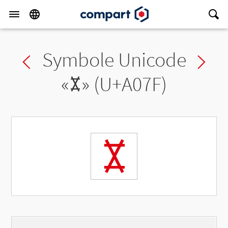
Symbole Unicode
Previous char
Ne
«
ꁿ
» (U+A07F)
ꁿ