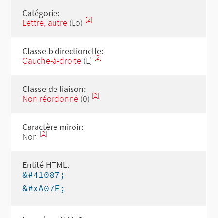
Catégorie:
[2]
Lettre, autre
(Lo)
Classe bidirectionelle:
[2]
Gauche-à-droite
(L)
Classe de liaison:
[2]
Non réordonné
(0)
Caractère miroir:
[2]
Non
Entité HTML:
&#41087;
&#xA07F;