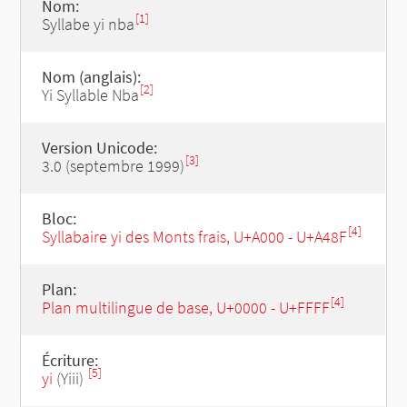
Nom:
[1]
Syllabe yi nba
Nom (anglais):
[2]
Yi Syllable Nba
Version Unicode:
[3]
3.0 (septembre 1999)
Bloc:
[4]
Syllabaire yi des Monts frais, U+A000 - U+A48F
Plan:
[4]
Plan multilingue de base, U+0000 - U+FFFF
Écriture:
[5]
yi
(Yiii)