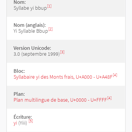
Nom:
[1]
Syllabe yi bbup
Nom (anglais):
[2]
Yi Syllable Bbup
Version Unicode:
[3]
3.0 (septembre 1999)
Bloc:
[4]
Syllabaire yi des Monts frais, U+A000 - U+A48F
Plan:
[4]
Plan multilingue de base, U+0000 - U+FFFF
Écriture:
[5]
yi
(Yiii)