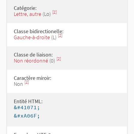
Catégorie:
[2]
Lettre, autre
(Lo)
Classe bidirectionelle:
[2]
Gauche-à-droite
(L)
Classe de liaison:
[2]
Non réordonné
(0)
Caractère miroir:
[2]
Non
Entité HTML:
&#41071;
&#xA06F;