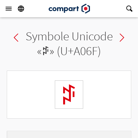
Symbole Unicode
Previous char
Ne
«
ꁯ
» (U+A06F)
ꁯ