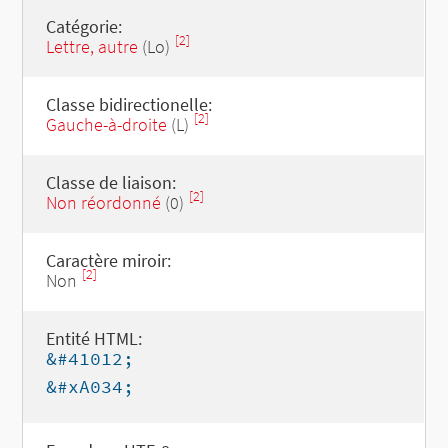
Catégorie:
[2]
Lettre, autre
(Lo)
Classe bidirectionelle:
[2]
Gauche-à-droite
(L)
Classe de liaison:
[2]
Non réordonné
(0)
Caractère miroir:
[2]
Non
Entité HTML:
&#41012;
&#xA034;