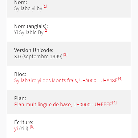
Nom:
[1]
Syllabe yi by
Nom (anglais):
[2]
Yi Syllable By
Version Unicode:
[3]
3.0 (septembre 1999)
Bloc:
[4]
Syllabaire yi des Monts frais, U+A000 - U+A48F
Plan:
[4]
Plan multilingue de base, U+0000 - U+FFFF
Écriture:
[5]
yi
(Yiii)