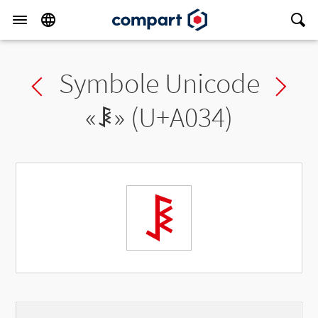
Symbole Unicode
Previous char
Ne
«
ꀴ
» (U+A034)
ꀴ