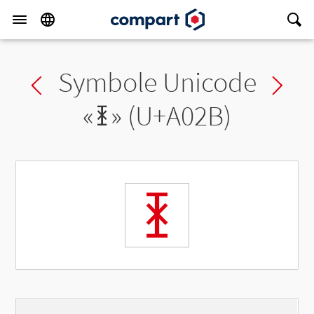
Symbole Unicode
Previous char
Ne
«
ꀫ
» (U+A02B)
ꀫ