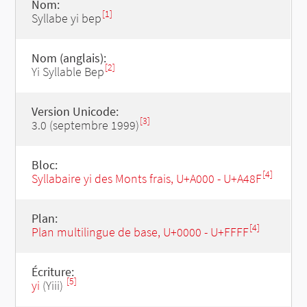
Nom:
[1]
Syllabe yi bep
Nom (anglais):
[2]
Yi Syllable Bep
Version Unicode:
[3]
3.0 (septembre 1999)
Bloc:
[4]
Syllabaire yi des Monts frais, U+A000 - U+A48F
Plan:
[4]
Plan multilingue de base, U+0000 - U+FFFF
Écriture:
[5]
yi
(Yiii)