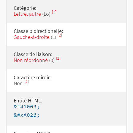
Catégorie:
[2]
Lettre, autre
(Lo)
Classe bidirectionelle:
[2]
Gauche-à-droite
(L)
Classe de liaison:
[2]
Non réordonné
(0)
Caractère miroir:
[2]
Non
Entité HTML:
&#41003;
&#xA02B;