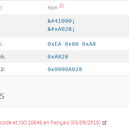
[2]
:
Non
&#41000;
&#xA028;
:
0xEA 0x80 0xA8
6:
0xA028
2:
0x0000A028
s
code et ISO 10646 en français (03/09/2018)