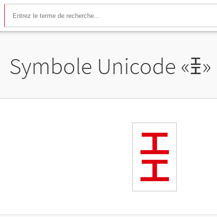
Symbole Unicode «
ꀨ
»
ꀨ