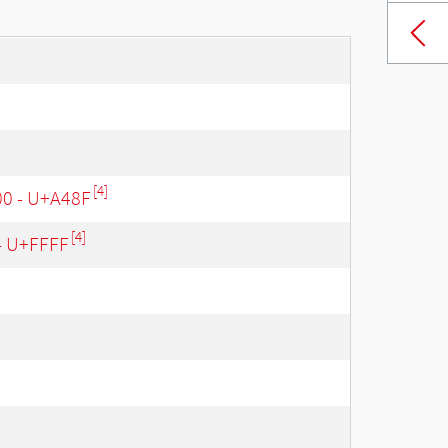
[4]
000 - U+A48F
[4]
 - U+FFFF