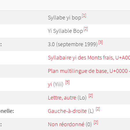
[1]
Syllabe yi bop
[2]
Yi Syllable Bop
[3]
:
3.0 (septembre 1999)
Syllabaire yi des Monts frais, U+A
Plan multilingue de base, U+0000
[5]
yi
(Yiii)
[2]
Lettre, autre
(Lo)
[2]
onelle:
Gauche-à-droite
(L)
[2]
:
Non réordonné
(0)