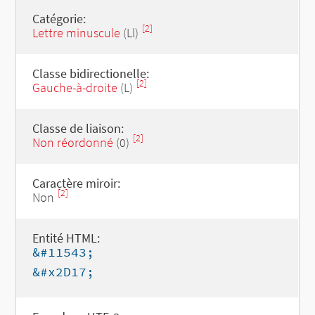
Catégorie:
[2]
Lettre minuscule
(Ll)
Classe bidirectionelle:
[2]
Gauche-à-droite
(L)
Classe de liaison:
[2]
Non réordonné
(0)
Caractère miroir:
[2]
Non
Entité HTML:
&#11543;
&#x2D17;