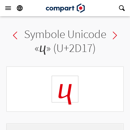
Symbole Unicode
Previous char
Ne
«
ⴗ
» (U+2D17)
ⴗ