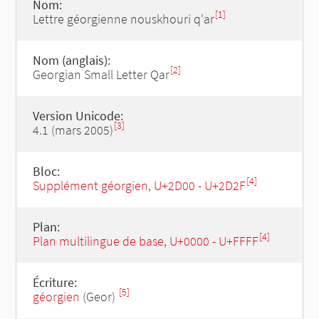
Nom:
[1]
Lettre géorgienne nouskhouri q'ar
Nom (anglais):
[2]
Georgian Small Letter Qar
Version Unicode:
[3]
4.1 (mars 2005)
Bloc:
[4]
Supplément géorgien, U+2D00 - U+2D2F
Plan:
[4]
Plan multilingue de base, U+0000 - U+FFFF
Écriture:
[5]
géorgien
(Geor)