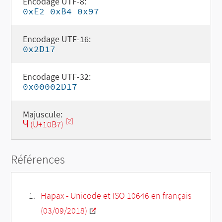
Encodage UTF-8:
0xE2 0xB4 0x97
Encodage UTF-16:
0x2D17
Encodage UTF-32:
0x00002D17
Majuscule:
[2]
Ⴗ (U+10B7)
Références
Hapax - Unicode et ISO 10646 en français
(03/09/2018)