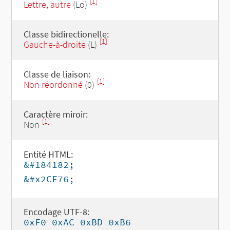
[1]
Lettre, autre
(Lo)
Classe bidirectionelle:
[1]
Gauche-à-droite
(L)
Classe de liaison:
[1]
Non réordonné
(0)
Caractère miroir:
[1]
Non
Entité HTML:
&#184182;
&#x2CF76;
Encodage UTF-8:
0xF0 0xAC 0xBD 0xB6