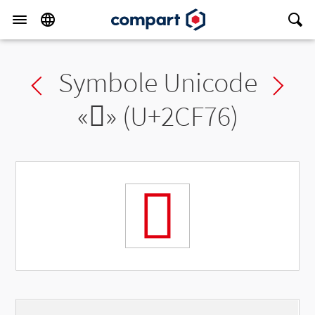
Symbole Unicode
Previous char
Ne
«
𬽶
» (U+2CF76)
𬽶