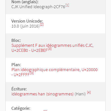
Nom (anglais):
[1]
CJK Unified Ideograph-2CF76
Version Unicode:
[2]
10.0 (juin 2016)
Bloc:
Supplément F aux idéogrammes unifiés CJC,
[3]
U+2CEB0 - U+2EBEF
Plan:
Plan idéographique complémentaire, U+20000
[3]
- U+2FFFF
Écriture:
[4]
idéogrammes han (sinogrammes)
(Hani)
Catégorie: