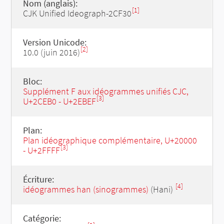
Nom (anglais):
[1]
CJK Unified Ideograph-2CF30
Version Unicode:
[2]
10.0 (juin 2016)
Bloc:
Supplément F aux idéogrammes unifiés CJC,
[3]
U+2CEB0 - U+2EBEF
Plan:
Plan idéographique complémentaire, U+20000
[3]
- U+2FFFF
Écriture:
[4]
idéogrammes han (sinogrammes)
(Hani)
Catégorie: