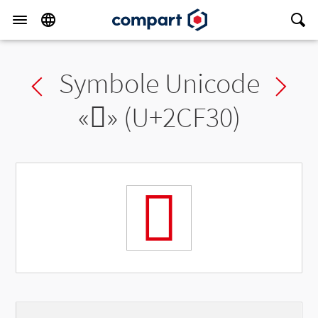
Symbole Unicode
Previous char
Ne
«
𬼰
» (U+2CF30)
𬼰