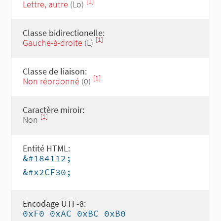
[1]
Lettre, autre
(Lo)
Classe bidirectionelle:
[1]
Gauche-à-droite
(L)
Classe de liaison:
[1]
Non réordonné
(0)
Caractère miroir:
[1]
Non
Entité HTML:
&#184112;
&#x2CF30;
Encodage UTF-8:
0xF0 0xAC 0xBC 0xB0