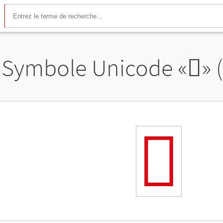
Symbole Unicode «
𬼬
» 
𬼬