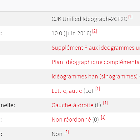
[1]
CJK Unified Ideograph-2CF2C
[2]
:
10.0 (juin 2016)
Supplément F aux idéogrammes un
Plan idéographique complémentai
idéogrammes han (sinogrammes)
[1]
Lettre, autre
(Lo)
[1]
onelle:
Gauche-à-droite
(L)
[1]
:
Non réordonné
(0)
[1]
:
Non