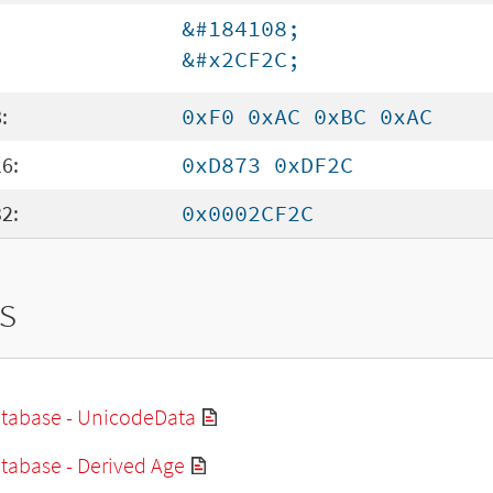
&#184108;
&#x2CF2C;
:
0xF0 0xAC 0xBC 0xAC
6:
0xD873 0xDF2C
2:
0x0002CF2C
s
tabase - UnicodeData
tabase - Derived Age