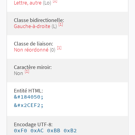
[1]
Lettre, autre
(Lo)
Classe bidirectionelle:
[1]
Gauche-à-droite
(L)
Classe de liaison:
[1]
Non réordonné
(0)
Caractère miroir:
[1]
Non
Entité HTML:
&#184050;
&#x2CEF2;
Encodage UTF-8:
0xF0 0xAC 0xBB 0xB2