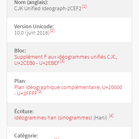
Nom (anglais):
[1]
CJK Unified Ideograph-2CEF2
Version Unicode:
[2]
10.0 (juin 2016)
Bloc:
Supplément F aux idéogrammes unifiés CJC,
[3]
U+2CEB0 - U+2EBEF
Plan:
Plan idéographique complémentaire, U+20000
[3]
- U+2FFFF
Écriture:
[4]
idéogrammes han (sinogrammes)
(Hani)
Catégorie: