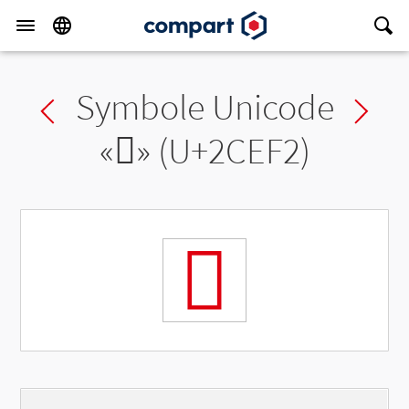
Symbole Unicode
Previous char
Ne
«
𬻲
» (U+2CEF2)
𬻲