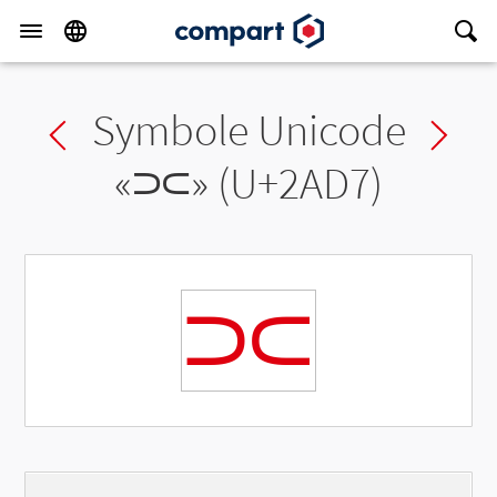
Symbole Unicode
Previous char
Ne
«
⫗
» (U+2AD7)
⫗