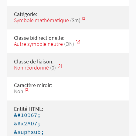
Catégorie:
[2]
Symbole mathématique
(Sm)
Classe bidirectionelle:
[2]
Autre symbole neutre
(ON)
Classe de liaison:
[2]
Non réordonné
(0)
Caractère miroir:
[2]
Non
Entité HTML:
&#10967;
&#x2AD7;
&suphsub;