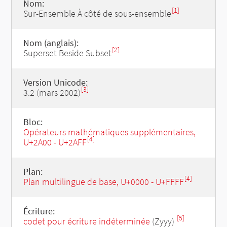
Nom:
[1]
Sur-Ensemble À côté de sous-ensemble
Nom (anglais):
[2]
Superset Beside Subset
Version Unicode:
[3]
3.2 (mars 2002)
Bloc:
Opérateurs mathématiques supplémentaires,
[4]
U+2A00 - U+2AFF
Plan:
[4]
Plan multilingue de base, U+0000 - U+FFFF
Écriture:
[5]
codet pour écriture indéterminée
(Zyyy)