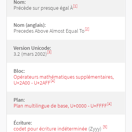
Nom:
[1]
Précède sur presque égal À
Nom (anglais):
[2]
Precedes Above Almost Equal To
Version Unicode:
[3]
3.2 (mars 2002)
Bloc:
Opérateurs mathématiques supplémentaires,
[4]
U+2A00 - U+2AFF
Plan:
[4]
Plan multilingue de base, U+0000 - U+FFFF
Écriture:
[5]
codet pour écriture indéterminée
(Zyyy)