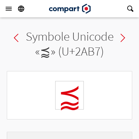
Symbole Unicode
Previous char
Ne
«
⪷
» (U+2AB7)
⪷