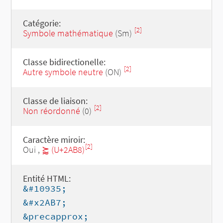
Catégorie:
[2]
Symbole mathématique
(Sm)
Classe bidirectionelle:
[2]
Autre symbole neutre
(ON)
Classe de liaison:
[2]
Non réordonné
(0)
Caractère miroir:
[2]
Oui ,
⪸ (U+2AB8)
Entité HTML:
&#10935;
&#x2AB7;
&precapprox;