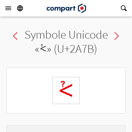
Symbole Unicode
Previous char
Ne
«
⩻
» (U+2A7B)
⩻