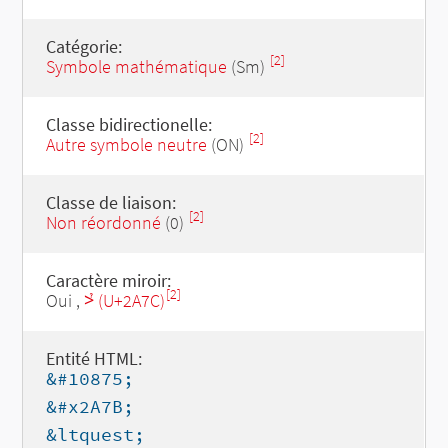
Catégorie:
[2]
Symbole mathématique
(Sm)
Classe bidirectionelle:
[2]
Autre symbole neutre
(ON)
Classe de liaison:
[2]
Non réordonné
(0)
Caractère miroir:
[2]
Oui ,
⩼ (U+2A7C)
Entité HTML:
&#10875;
&#x2A7B;
&ltquest;