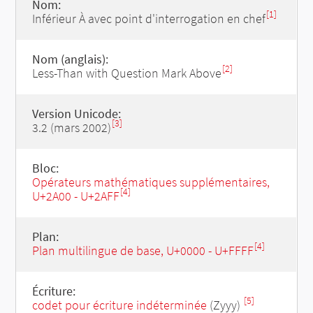
Nom:
[1]
Inférieur À avec point d'interrogation en chef
Nom (anglais):
[2]
Less-Than with Question Mark Above
Version Unicode:
[3]
3.2 (mars 2002)
Bloc:
Opérateurs mathématiques supplémentaires,
[4]
U+2A00 - U+2AFF
Plan:
[4]
Plan multilingue de base, U+0000 - U+FFFF
Écriture:
[5]
codet pour écriture indéterminée
(Zyyy)