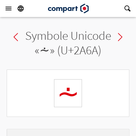
Symbole Unicode
Previous char
Ne
«
⩪
» (U+2A6A)
⩪