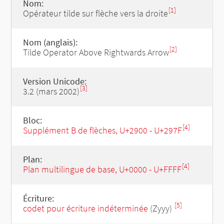
Nom:
[1]
Opérateur tilde sur flèche vers la droite
Nom (anglais):
[2]
Tilde Operator Above Rightwards Arrow
Version Unicode:
[3]
3.2 (mars 2002)
Bloc:
[4]
Supplément B de flèches, U+2900 - U+297F
Plan:
[4]
Plan multilingue de base, U+0000 - U+FFFF
Écriture:
[5]
codet pour écriture indéterminée
(Zyyy)