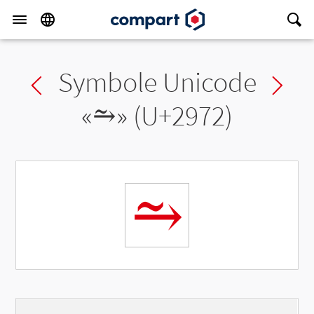
Symbole Unicode
Previous char
Ne
«
⥲
» (U+2972)
⥲