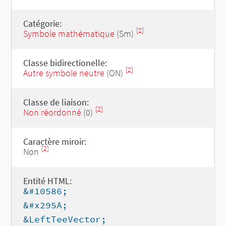
Catégorie:
[2]
Symbole mathématique
(Sm)
Classe bidirectionelle:
[2]
Autre symbole neutre
(ON)
Classe de liaison:
[2]
Non réordonné
(0)
Caractère miroir:
[2]
Non
Entité HTML:
&#10586;
&#x295A;
&LeftTeeVector;