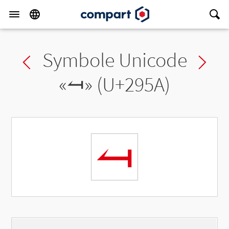
Symbole Unicode
Previous char
Ne
«
⥚
» (U+295A)
⥚