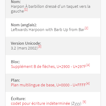
Nom:
Harpon À barbillon dressé d'un taquet vers la
[1]
gauche
Nom (anglais):
[2]
Leftwards Harpoon with Barb Up from Bar
Version Unicode:
[3]
3.2 (mars 2002)
Bloc:
[4]
Supplément B de flèches, U+2900 - U+297F
Plan:
[4]
Plan multilingue de base, U+0000 - U+FFFF
Écriture:
[5]
codet pour écriture indéterminée
(Zyyy)