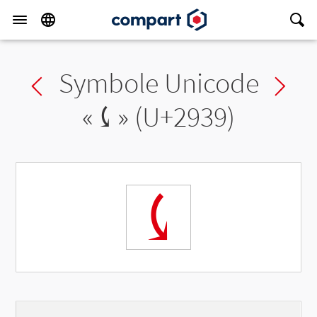
Symbole Unicode
Previous char
Ne
«
⤹
» (U+2939)
⤹