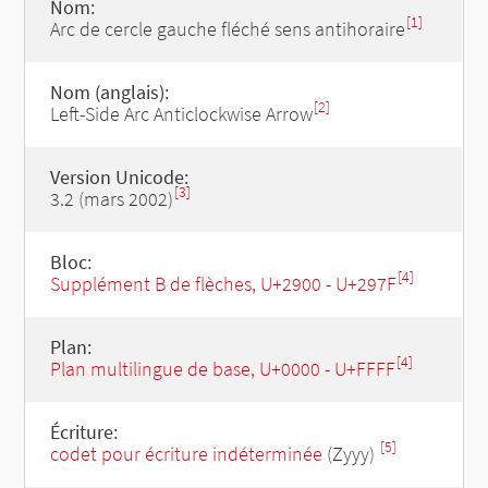
Nom:
[1]
Arc de cercle gauche fléché sens antihoraire
Nom (anglais):
[2]
Left-Side Arc Anticlockwise Arrow
Version Unicode:
[3]
3.2 (mars 2002)
Bloc:
[4]
Supplément B de flèches, U+2900 - U+297F
Plan:
[4]
Plan multilingue de base, U+0000 - U+FFFF
Écriture:
[5]
codet pour écriture indéterminée
(Zyyy)