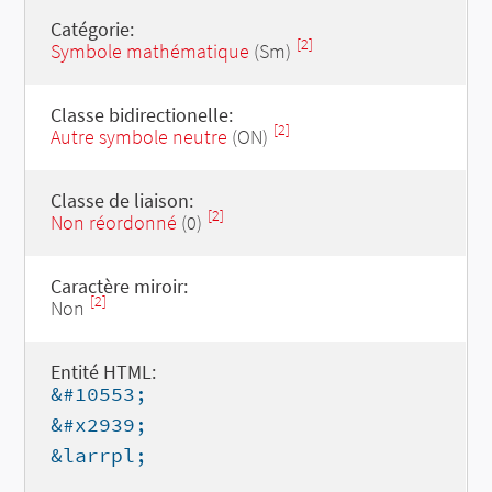
Catégorie:
[2]
Symbole mathématique
(Sm)
Classe bidirectionelle:
[2]
Autre symbole neutre
(ON)
Classe de liaison:
[2]
Non réordonné
(0)
Caractère miroir:
[2]
Non
Entité HTML:
&#10553;
&#x2939;
&larrpl;