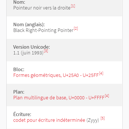
Nom:
[1]
Pointeur noir vers la droite
Nom (anglais):
[2]
Black Right-Pointing Pointer
Version Unicode:
[3]
1.1 (juin 1993)
Bloc:
[4]
Formes géométriques, U+25A0 - U+25FF
Plan:
[4]
Plan multilingue de base, U+0000 - U+FFFF
Écriture:
[5]
codet pour écriture indéterminée
(Zyyy)