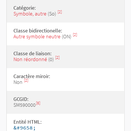
Catégorie:
[2]
Symbole, autre
(So)
Classe bidirectionelle:
[2]
Autre symbole neutre
(ON)
Classe de liaison:
[2]
Non réordonné
(0)
Caractère miroir:
[2]
Non
GCGID:
[6]
SM590000
Entité HTML:
&#9658;