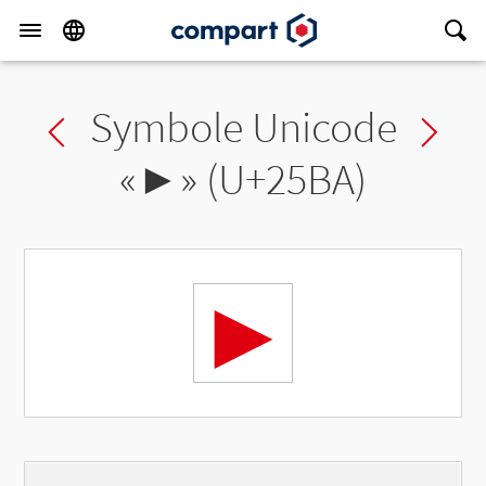
Symbole Unicode
Previous char
Ne
«
►
» (U+25BA)
►