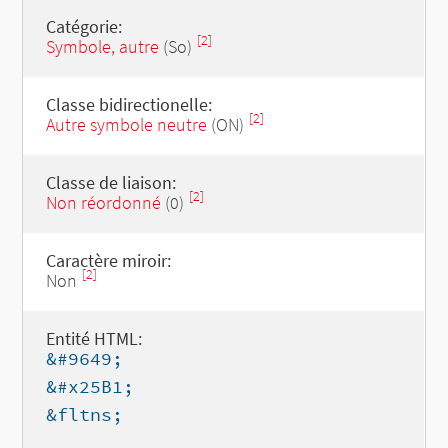
Catégorie:
[2]
Symbole, autre
(So)
Classe bidirectionelle:
[2]
Autre symbole neutre
(ON)
Classe de liaison:
[2]
Non réordonné
(0)
Caractère miroir:
[2]
Non
Entité HTML:
&#9649;
&#x25B1;
&fltns;