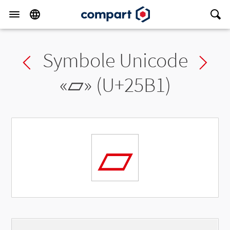
Symbole Unicode
Previous char
Ne
«
▱
» (U+25B1)
▱