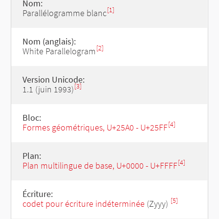
Nom:
[1]
Parallélogramme blanc
Nom (anglais):
[2]
White Parallelogram
Version Unicode:
[3]
1.1 (juin 1993)
Bloc:
[4]
Formes géométriques, U+25A0 - U+25FF
Plan:
[4]
Plan multilingue de base, U+0000 - U+FFFF
Écriture:
[5]
codet pour écriture indéterminée
(Zyyy)