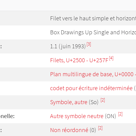
Filet vers le haut simple et horizo
Box Drawings Up Single and Horiz
[3]
:
1.1 (juin 1993)
[4]
Filets, U+2500 - U+257F
Plan multilingue de base, U+0000
codet pour écriture indéterminée
(
[2]
Symbole, autre
(So)
[2]
onelle:
Autre symbole neutre
(ON)
[2]
:
Non réordonné
(0)