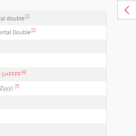
[1]
ntal double
[2]
ontal Double
[4]
 - U+FFFF
[5]
Zyyy)