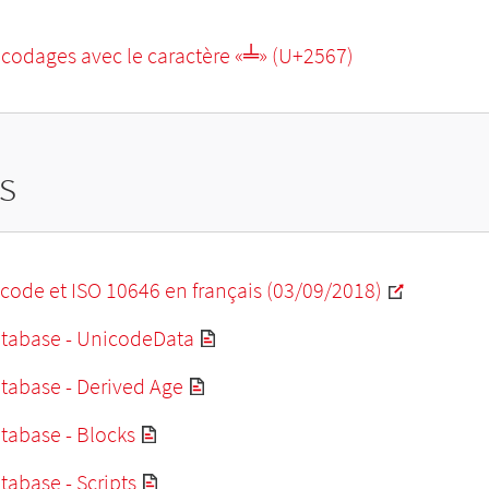
ncodages avec le caractère «╧» (U+2567)
s
code et ISO 10646 en français (03/09/2018)
tabase - UnicodeData
tabase - Derived Age
tabase - Blocks
abase - Scripts