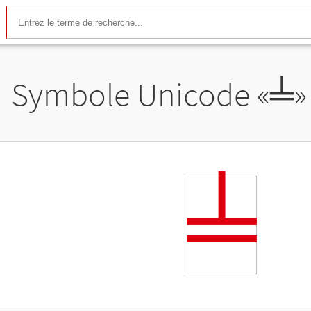
Symbole Unicode «
╧
»
╧