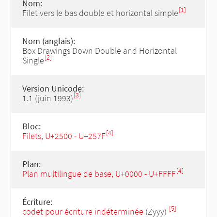
Nom:
[1]
Filet vers le bas double et horizontal simple
Nom (anglais):
Box Drawings Down Double and Horizontal
[2]
Single
Version Unicode:
[3]
1.1 (juin 1993)
Bloc:
[4]
Filets, U+2500 - U+257F
Plan:
[4]
Plan multilingue de base, U+0000 - U+FFFF
Écriture:
[5]
codet pour écriture indéterminée
(Zyyy)