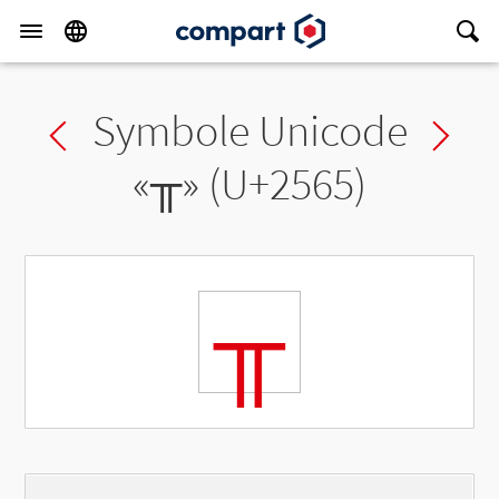
Symbole Unicode
Previous char
Ne
«
╥
» (U+2565)
╥