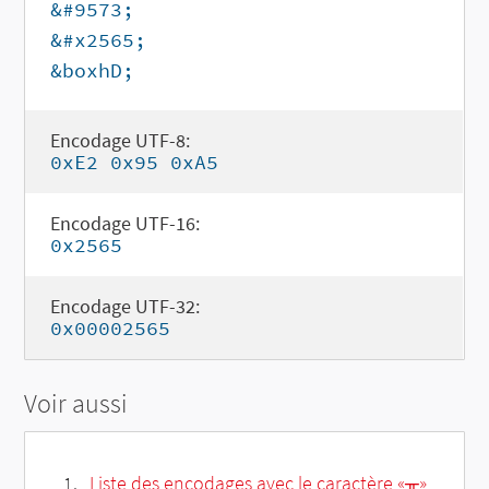
&#9573;
&#x2565;
&boxhD;
Encodage UTF-8:
0xE2 0x95 0xA5
Encodage UTF-16:
0x2565
Encodage UTF-32:
0x00002565
Voir aussi
Liste des encodages avec le caractère «╥»