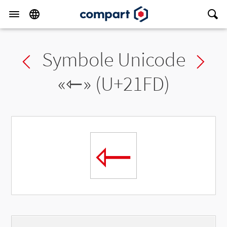
Symbole Unicode
Previous char
Ne
«
⇽
» (U+21FD)
⇽