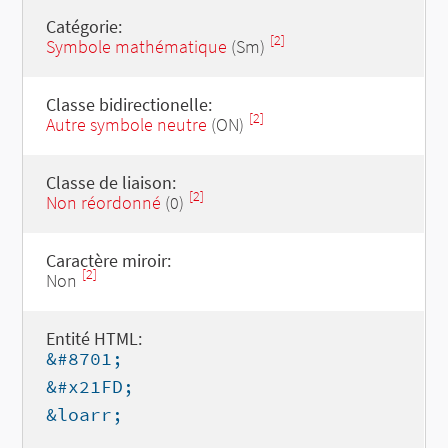
Catégorie:
[2]
Symbole mathématique
(Sm)
Classe bidirectionelle:
[2]
Autre symbole neutre
(ON)
Classe de liaison:
[2]
Non réordonné
(0)
Caractère miroir:
[2]
Non
Entité HTML:
&#8701;
&#x21FD;
&loarr;