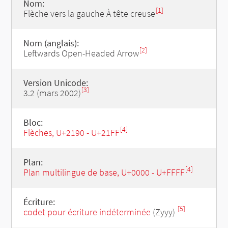
Nom:
[1]
Flèche vers la gauche À tête creuse
Nom (anglais):
[2]
Leftwards Open-Headed Arrow
Version Unicode:
[3]
3.2 (mars 2002)
Bloc:
[4]
Flèches, U+2190 - U+21FF
Plan:
[4]
Plan multilingue de base, U+0000 - U+FFFF
Écriture:
[5]
codet pour écriture indéterminée
(Zyyy)