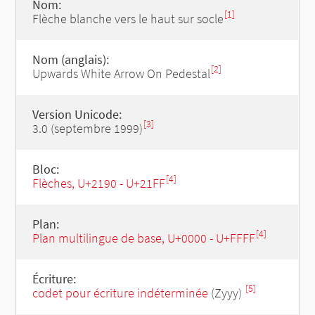
Nom:
[1]
Flèche blanche vers le haut sur socle
Nom (anglais):
[2]
Upwards White Arrow On Pedestal
Version Unicode:
[3]
3.0 (septembre 1999)
Bloc:
[4]
Flèches, U+2190 - U+21FF
Plan:
[4]
Plan multilingue de base, U+0000 - U+FFFF
Écriture:
[5]
codet pour écriture indéterminée
(Zyyy)