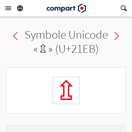
Symbole Unicode
Previous char
Ne
«
⇫
» (U+21EB)
⇫