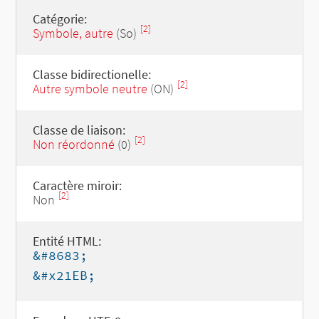
Catégorie:
[2]
Symbole, autre
(So)
Classe bidirectionelle:
[2]
Autre symbole neutre
(ON)
Classe de liaison:
[2]
Non réordonné
(0)
Caractère miroir:
[2]
Non
Entité HTML:
&#8683;
&#x21EB;