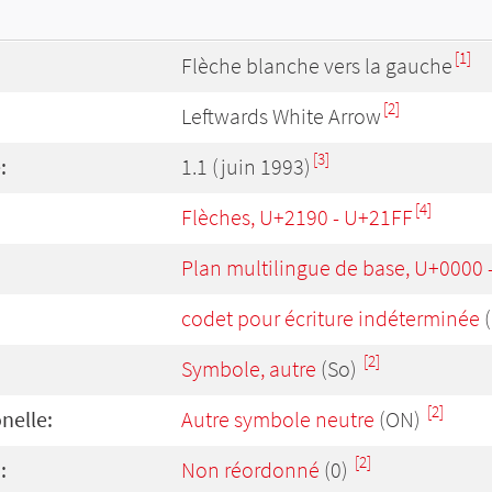
[1]
Flèche blanche vers la gauche
[2]
Leftwards White Arrow
[3]
:
1.1 (juin 1993)
[4]
Flèches, U+2190 - U+21FF
Plan multilingue de base, U+0000
codet pour écriture indéterminée
(
[2]
Symbole, autre
(So)
[2]
onelle:
Autre symbole neutre
(ON)
[2]
:
Non réordonné
(0)