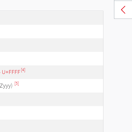
[4]
 - U+FFFF
[5]
Zyyy)