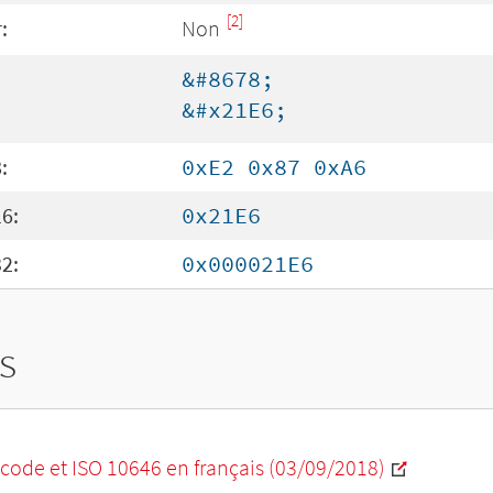
[2]
:
Non
&#8678;
&#x21E6;
:
0xE2 0x87 0xA6
6:
0x21E6
2:
0x000021E6
s
code et ISO 10646 en français (03/09/2018)