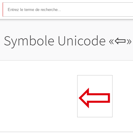
Symbole Unicode «
⇦
»
⇦