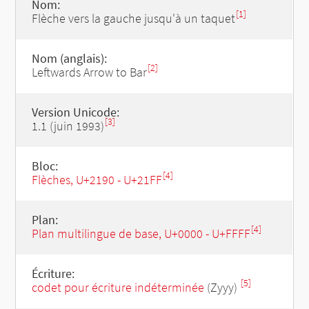
Nom:
[1]
Flèche vers la gauche jusqu'à un taquet
Nom (anglais):
[2]
Leftwards Arrow to Bar
Version Unicode:
[3]
1.1 (juin 1993)
Bloc:
[4]
Flèches, U+2190 - U+21FF
Plan:
[4]
Plan multilingue de base, U+0000 - U+FFFF
Écriture:
[5]
codet pour écriture indéterminée
(Zyyy)