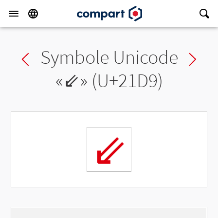
Symbole Unicode
Previous char
Ne
«
⇙
» (U+21D9)
⇙