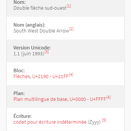
Nom:
[1]
Double flèche sud-ouest
Nom (anglais):
[2]
South West Double Arrow
Version Unicode:
[3]
1.1 (juin 1993)
Bloc:
[4]
Flèches, U+2190 - U+21FF
Plan:
[4]
Plan multilingue de base, U+0000 - U+FFFF
Écriture:
[5]
codet pour écriture indéterminée
(Zyyy)