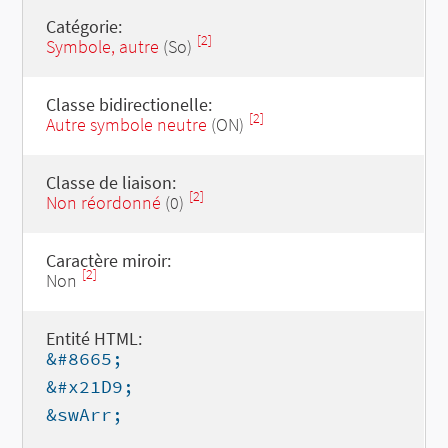
Catégorie:
[2]
Symbole, autre
(So)
Classe bidirectionelle:
[2]
Autre symbole neutre
(ON)
Classe de liaison:
[2]
Non réordonné
(0)
Caractère miroir:
[2]
Non
Entité HTML:
&#8665;
&#x21D9;
&swArr;