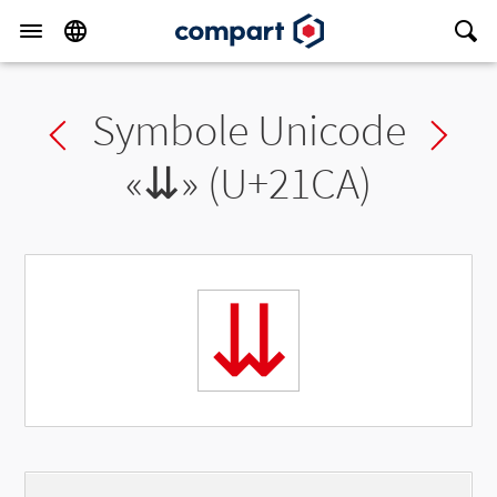
Symbole Unicode
Previous char
Ne
«
⇊
» (U+21CA)
⇊