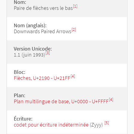
Nom:
[1]
Paire de flèches vers le bas
Nom (anglais):
[2]
Downwards Paired Arrows
Version Unicode:
[3]
1.1 (juin 1993)
Bloc:
[4]
Flèches, U+2190 - U+21FF
Plan:
[4]
Plan multilingue de base, U+0000 - U+FFFF
Écriture:
[5]
codet pour écriture indéterminée
(Zyyy)