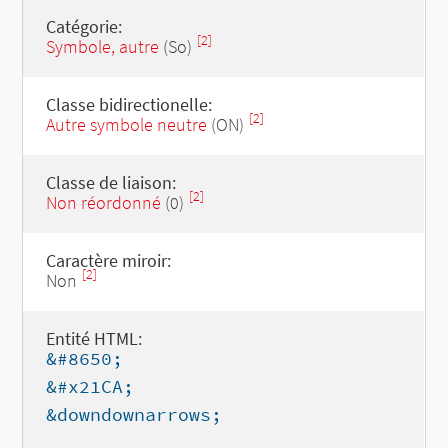
Catégorie:
[2]
Symbole, autre
(So)
Classe bidirectionelle:
[2]
Autre symbole neutre
(ON)
Classe de liaison:
[2]
Non réordonné
(0)
Caractère miroir:
[2]
Non
Entité HTML:
&#8650;
&#x21CA;
&downdownarrows;