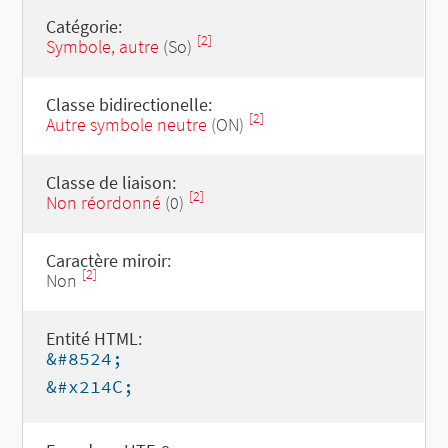
Catégorie:
[2]
Symbole, autre
(So)
Classe bidirectionelle:
[2]
Autre symbole neutre
(ON)
Classe de liaison:
[2]
Non réordonné
(0)
Caractère miroir:
[2]
Non
Entité HTML:
&#8524;
&#x214C;