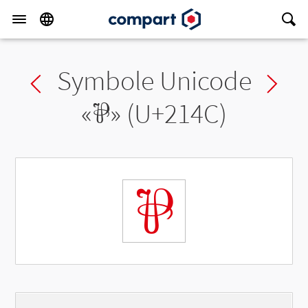
Symbole Unicode
Previous char
Ne
«
⅌
» (U+214C)
⅌