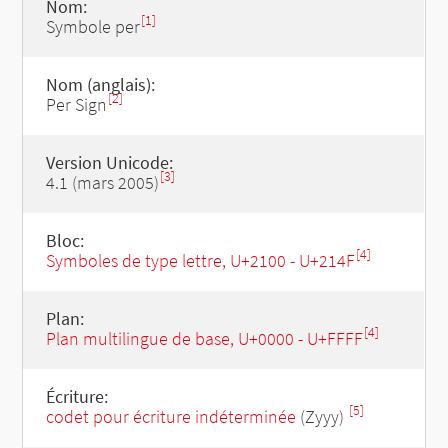
Nom:
[1]
Symbole per
Nom (anglais):
[2]
Per Sign
Version Unicode:
[3]
4.1 (mars 2005)
Bloc:
[4]
Symboles de type lettre, U+2100 - U+214F
Plan:
[4]
Plan multilingue de base, U+0000 - U+FFFF
Écriture:
[5]
codet pour écriture indéterminée
(Zyyy)