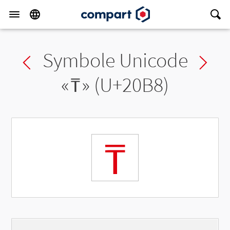
Symbole Unicode
Previous char
Ne
«
₸
» (U+20B8)
₸