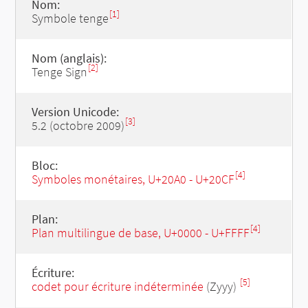
Nom:
[1]
Symbole tenge
Nom (anglais):
[2]
Tenge Sign
Version Unicode:
[3]
5.2 (octobre 2009)
Bloc:
[4]
Symboles monétaires, U+20A0 - U+20CF
Plan:
[4]
Plan multilingue de base, U+0000 - U+FFFF
Écriture:
[5]
codet pour écriture indéterminée
(Zyyy)