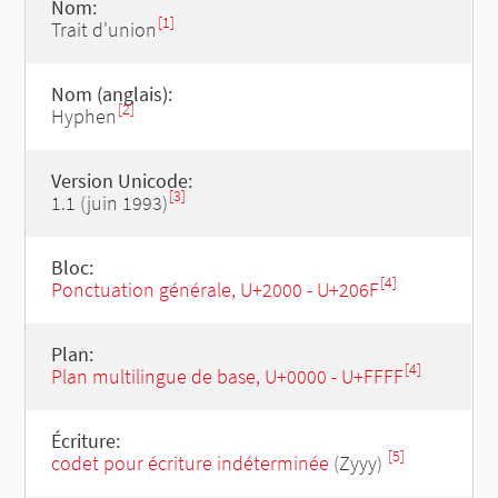
Nom:
[1]
Trait d'union
Nom (anglais):
[2]
Hyphen
Version Unicode:
[3]
1.1 (juin 1993)
Bloc:
[4]
Ponctuation générale, U+2000 - U+206F
Plan:
[4]
Plan multilingue de base, U+0000 - U+FFFF
Écriture:
[5]
codet pour écriture indéterminée
(Zyyy)