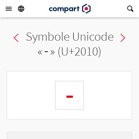
Symbole Unicode
Previous char
Ne
«
‐
» (U+2010)
‐