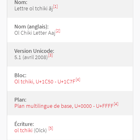
Nom:
[1]
Lettre ol tchiki âj
Nom (anglais):
[2]
Ol Chiki Letter Aaj
Version Unicode:
[3]
5.1 (avril 2008)
Bloc:
[4]
Ol tchiki, U+1C50 - U+1C7F
Plan:
[4]
Plan multilingue de base, U+0000 - U+FFFF
Écriture:
[5]
ol tchiki
(Olck)