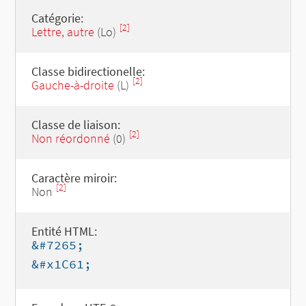
Catégorie:
[2]
Lettre, autre
(Lo)
Classe bidirectionelle:
[2]
Gauche-à-droite
(L)
Classe de liaison:
[2]
Non réordonné
(0)
Caractère miroir:
[2]
Non
Entité HTML:
&#7265;
&#x1C61;