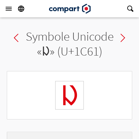
Symbole Unicode
Previous char
Ne
«
ᱡ
» (U+1C61)
ᱡ