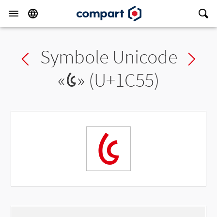
Symbole Unicode
Previous char
Ne
«
᱕
» (U+1C55)
᱕