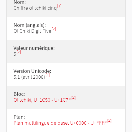
Nom:
[1]
Chiffre ol tchiki cinq
Nom (anglais):
[2]
Ol Chiki Digit Five
Valeur numérique:
[2]
5
Version Unicode:
[3]
5.1 (avril 2008)
Bloc:
[4]
Ol tchiki, U+1C50 - U+1C7F
Plan:
[4]
Plan multilingue de base, U+0000 - U+FFFF