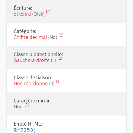
Écriture:
[5]
ol tchiki
(Olck)
Catégorie:
[2]
Chiffre décimal
(Nd)
Classe bidirectionelle:
[2]
Gauche-à-droite
(L)
Classe de liaison:
[2]
Non réordonné
(0)
Caractère miroir:
[2]
Non
Entité HTML:
&#7253;