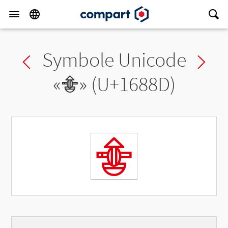
Symbole Unicode
Previous char
Ne
«
𖢍
» (U+1688D)
𖢍