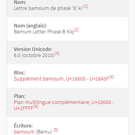
Nom:
[1]
Lettre bamoum de phase 'b' ki'
Nom (anglais):
[2]
Bamum Letter Phase-B Kiq
Version Unicode:
[3]
6.0 (octobre 2010)
Bloc:
[4]
Supplément bamoum, U+16800 - U+16A3F
Plan:
Plan multilingue complémentaire, U+10000 -
[4]
U+1FFFF
Écriture:
[5]
bamoum
(Bamu)