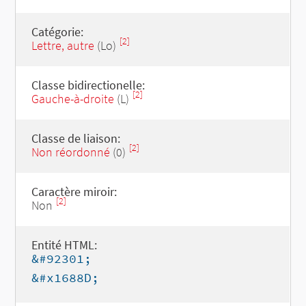
Catégorie:
[2]
Lettre, autre
(Lo)
Classe bidirectionelle:
[2]
Gauche-à-droite
(L)
Classe de liaison:
[2]
Non réordonné
(0)
Caractère miroir:
[2]
Non
Entité HTML:
&#92301;
&#x1688D;