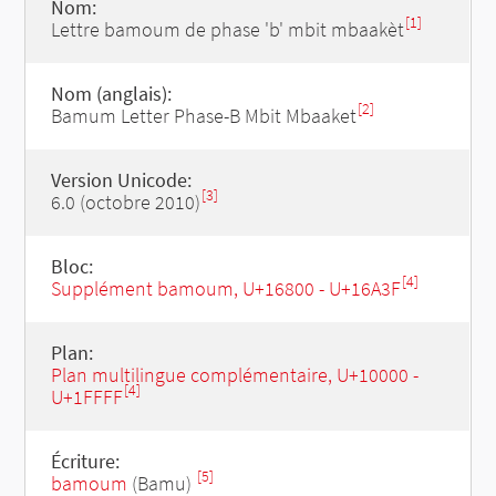
Nom:
[1]
Lettre bamoum de phase 'b' mbit mbaakèt
Nom (anglais):
[2]
Bamum Letter Phase-B Mbit Mbaaket
Version Unicode:
[3]
6.0 (octobre 2010)
Bloc:
[4]
Supplément bamoum, U+16800 - U+16A3F
Plan:
Plan multilingue complémentaire, U+10000 -
[4]
U+1FFFF
Écriture:
[5]
bamoum
(Bamu)