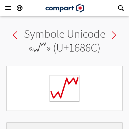
Symbole Unicode
Previous char
Ne
«
𖡬
» (U+1686C)
𖡬