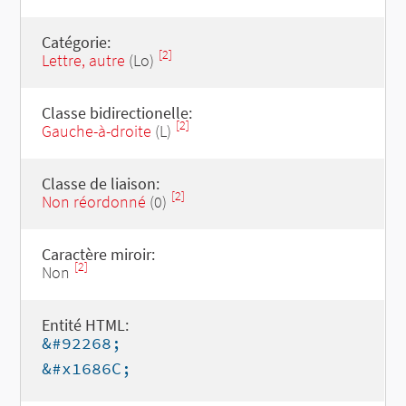
Catégorie:
[2]
Lettre, autre
(Lo)
Classe bidirectionelle:
[2]
Gauche-à-droite
(L)
Classe de liaison:
[2]
Non réordonné
(0)
Caractère miroir:
[2]
Non
Entité HTML:
&#92268;
&#x1686C;