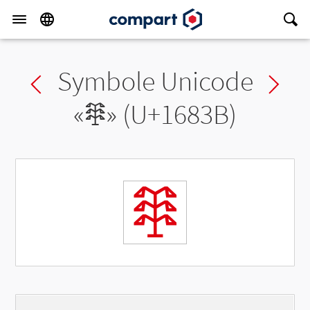
Symbole Unicode
Previous char
Ne
«
𖠻
» (U+1683B)
𖠻