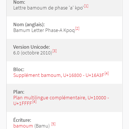
Nom:
[1]
Lettre bamoum de phase 'a' kpo'
Nom (anglais):
[2]
Bamum Letter Phase-A Kpoq
Version Unicode:
[3]
6.0 (octobre 2010)
Bloc:
[4]
Supplément bamoum, U+16800 - U+16A3F
Plan:
Plan multilingue complémentaire, U+10000 -
[4]
U+1FFFF
Écriture:
[5]
bamoum
(Bamu)