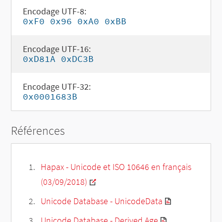
Encodage UTF-8:
0xF0 0x96 0xA0 0xBB
Encodage UTF-16:
0xD81A 0xDC3B
Encodage UTF-32:
0x0001683B
Références
Hapax - Unicode et ISO 10646 en français
(03/09/2018)
Unicode Database - UnicodeData
Unicode Database - Derived Age