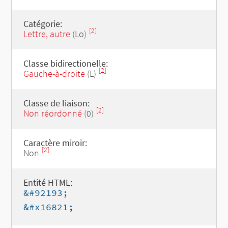
Catégorie:
[2]
Lettre, autre
(Lo)
Classe bidirectionelle:
[2]
Gauche-à-droite
(L)
Classe de liaison:
[2]
Non réordonné
(0)
Caractère miroir:
[2]
Non
Entité HTML:
&#92193;
&#x16821;