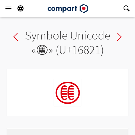
Symbole Unicode
Previous char
Ne
«
𖠡
» (U+16821)
𖠡