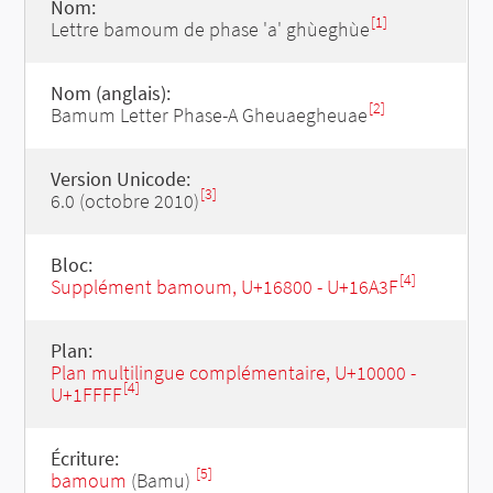
Nom:
[1]
Lettre bamoum de phase 'a' ghùeghùe
Nom (anglais):
[2]
Bamum Letter Phase-A Gheuaegheuae
Version Unicode:
[3]
6.0 (octobre 2010)
Bloc:
[4]
Supplément bamoum, U+16800 - U+16A3F
Plan:
Plan multilingue complémentaire, U+10000 -
[4]
U+1FFFF
Écriture:
[5]
bamoum
(Bamu)